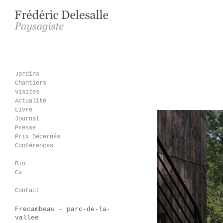
Jardins
Chantiers
Visites
Actualité
Livre
Journal
Presse
Prix Décernés
Conférences
Bio
Cv
Contact
Frecambeau - parc-de-la-
vallee